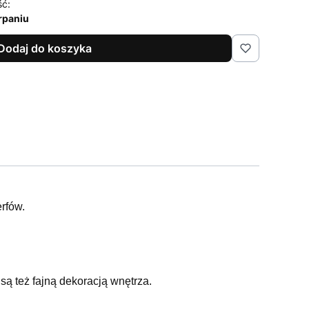
ść:
rpaniu
Dodaj do koszyka
rfów.
ą też fajną dekoracją wnętrza.