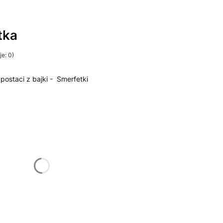
tka
e: 0)
postaci z bajki - Smerfetki
żnić się ceną