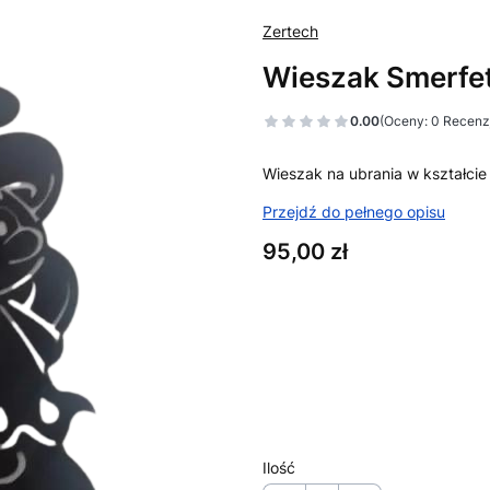
Zertech
Wieszak Smerfe
0.00
(Oceny: 0 Recenzj
Wieszak na ubrania w kształcie 
Przejdź do pełnego opisu
Cena
95,00 zł
Wybierz wariant produktu:
Poszczególne warianty mogą ró
*
Kolor produktu
Pokaż wszystkie kolory
Ilość