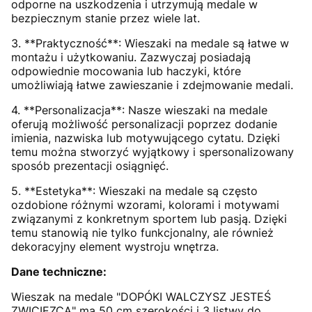
odporne na uszkodzenia i utrzymują medale w
bezpiecznym stanie przez wiele lat.
3. **Praktyczność**: Wieszaki na medale są łatwe w
montażu i użytkowaniu. Zazwyczaj posiadają
odpowiednie mocowania lub haczyki, które
umożliwiają łatwe zawieszanie i zdejmowanie medali.
4. **Personalizacja**: Nasze wieszaki na medale
oferują możliwość personalizacji poprzez dodanie
imienia, nazwiska lub motywującego cytatu. Dzięki
temu można stworzyć wyjątkowy i spersonalizowany
sposób prezentacji osiągnięć.
5. **Estetyka**: Wieszaki na medale są często
ozdobione różnymi wzorami, kolorami i motywami
związanymi z konkretnym sportem lub pasją. Dzięki
temu stanowią nie tylko funkcjonalny, ale również
dekoracyjny element wystroju wnętrza.
Dane techniczne:
Wieszak na medale "DOPÓKI WALCZYSZ JESTEŚ
ZWICIĘZCĄ" ma 50 cm szerokości i 3 listwy do